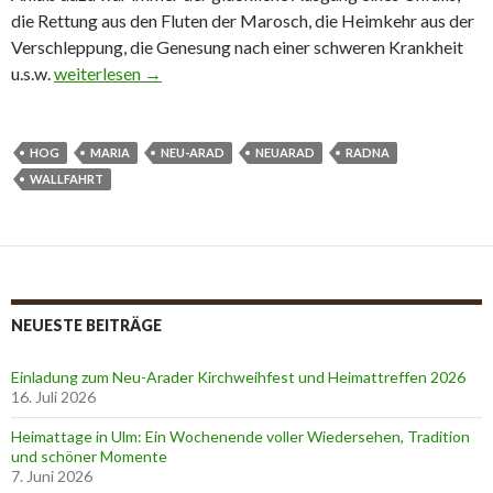
die Rettung aus den Fluten der Marosch, die Heimkehr aus der
Verschleppung, die Genesung nach einer schweren Krankheit
u.s.w.
Wallfahrt nach Radna 2008
weiterlesen
→
HOG
MARIA
NEU-ARAD
NEUARAD
RADNA
WALLFAHRT
NEUESTE BEITRÄGE
Einladung zum Neu-Arader Kirchweihfest und Heimattreffen 2026
16. Juli 2026
Heimattage in Ulm: Ein Wochenende voller Wiedersehen, Tradition
und schöner Momente
7. Juni 2026