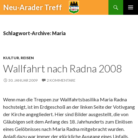
Suchen
Neu-Arader Treff
ZUM
PRIMÄR
INHALT
MENÜ
SPRINGEN
Schlagwort-Archive: Maria
KULTUR
,
REISEN
Wallfahrt nach Radna 2008
30. JANUAR 2009
2 KOMMENTARE
Wenn man die Treppen zur Wallfahrtsbasilika Maria Radna
hochsteigt, ist im Erdgeschoß an der linken Seite der Votivgang
der Kirche angegliedert. Hier sind Bilder ausgestellt, die von
Gläubigen seit dem Anfang des 18. Jahrhunderts zum Einlösen
eines Gelöbnisses nach Maria Radna mitgebracht wurden.
Anlaß dazu war immer der glückliche Ausgang eines Unfalls,