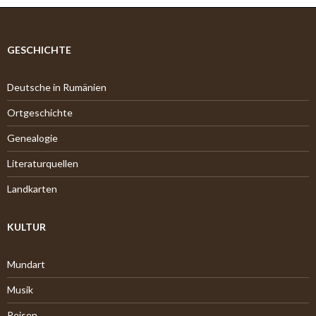
c
h
i
v
GESCHICHTE
Deutsche in Rumänien
Ortgeschichte
Genealogie
Literaturquellen
Landkarten
KULTUR
Mundart
Musik
Reisen