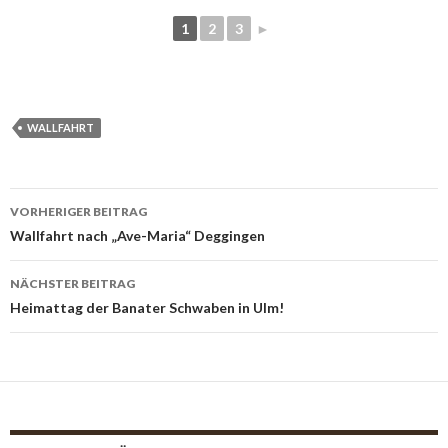
1
2
3
►
WALLFAHRT
VORHERIGER BEITRAG
Beitrags-
Wallfahrt nach „Ave-Maria“ Deggingen
Navigation
NÄCHSTER BEITRAG
Heimattag der Banater Schwaben in Ulm!