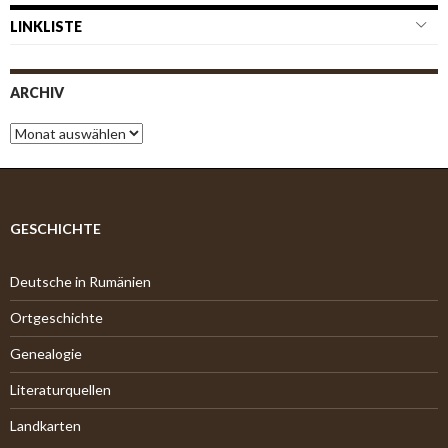
LINKLISTE
ARCHIV
A
r
c
h
i
v
GESCHICHTE
Deutsche in Rumänien
Ortgeschichte
Genealogie
Literaturquellen
Landkarten