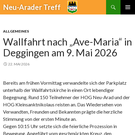
Suchen
Neu-Arader Treff
ZUM
PRIMÄR
INHALT
MENÜ
SPRINGEN
ALLGEMEINES
Wallfahrt nach „Ave-Maria“ in
Deggingen am 9. Mai 2026
22. MAI 2026
Bereits am frühen Vormittag verwandelte sich der Parkplatz
unterhalb der Wallfahrtskirche in einen Ort lebendiger
Begegnung. Rund 150 Teilnehmer der HOG Neu-Arad und der
HOG Kleinsanktnikolaus reisten an. Das Wiedersehen von
Verwandten, Freunden und Bekannten prägte die herzliche
Stimmung von der ersten Minute an.
Gegen 10:15 Uhr setzte sich die feierliche Prozession in
Bewegung. Angeführt vom geschmückten Kreuz, den