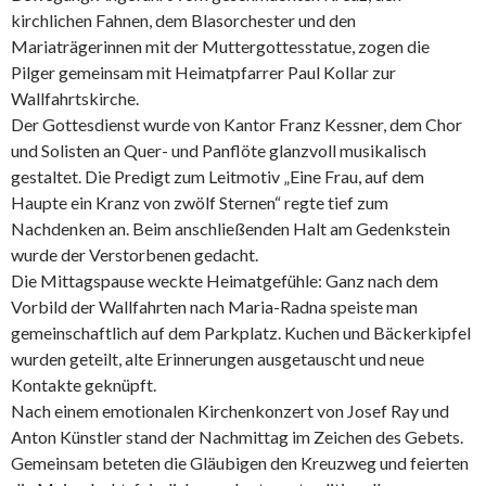
kirchlichen Fahnen, dem Blasorchester und den
Mariaträgerinnen mit der Muttergottesstatue, zogen die
Pilger gemeinsam mit Heimatpfarrer Paul Kollar zur
Wallfahrtskirche.
Der Gottesdienst wurde von Kantor Franz Kessner, dem Chor
und Solisten an Quer- und Panflöte glanzvoll musikalisch
gestaltet. Die Predigt zum Leitmotiv „Eine Frau, auf dem
Haupte ein Kranz von zwölf Sternen“ regte tief zum
Nachdenken an. Beim anschließenden Halt am Gedenkstein
wurde der Verstorbenen gedacht.
Die Mittagspause weckte Heimatgefühle: Ganz nach dem
Vorbild der Wallfahrten nach Maria-Radna speiste man
gemeinschaftlich auf dem Parkplatz. Kuchen und Bäckerkipfel
wurden geteilt, alte Erinnerungen ausgetauscht und neue
Kontakte geknüpft.
Nach einem emotionalen Kirchenkonzert von Josef Ray und
Anton Künstler stand der Nachmittag im Zeichen des Gebets.
Gemeinsam beteten die Gläubigen den Kreuzweg und feierten