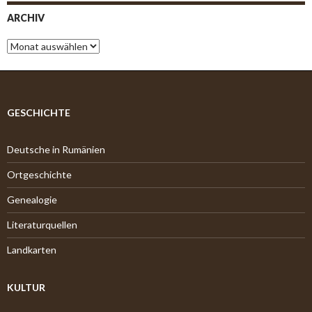
ARCHIV
A
r
c
h
i
v
GESCHICHTE
Deutsche in Rumänien
Ortgeschichte
Genealogie
Literaturquellen
Landkarten
KULTUR