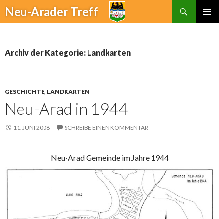
Suchen
Neu-Arader Treff
ZUM
PRIMÄR
INHALT
MENÜ
SPRINGEN
Archiv der Kategorie: Landkarten
GESCHICHTE
,
LANDKARTEN
Neu-Arad in 1944
11. JUNI 2008
SCHREIBE EINEN KOMMENTAR
Neu-Arad Gemeinde im Jahre 1944