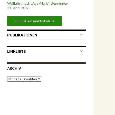
Wallfahrt nach „Ave-Maria“ Deggingen
21. April 2026
HOG Kleinsanktnikolaus
PUBLIKATIONEN
LINKLISTE
ARCHIV
A
r
c
h
i
v