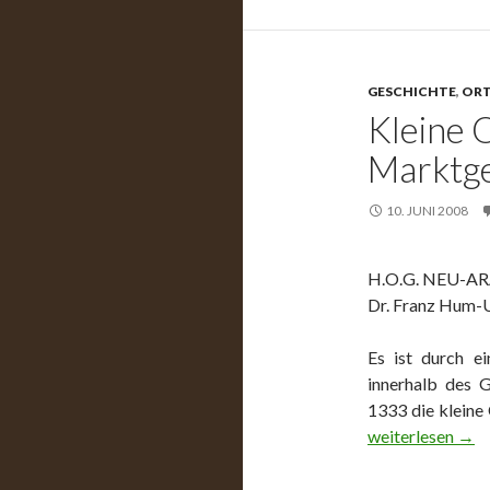
GESCHICHTE
,
ORT
Kleine 
Marktg
10. JUNI 2008
H.O.G. NEU-AR
Dr. Franz Hum-U
Es ist durch e
innerhalb des 
1333 die klein
Kleine Ortsmo
weiterlesen
→