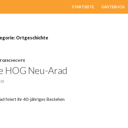
ZUM INHALT SPRINGEN
STARTSEITE
GÄSTEBUCH
tegorie: Ortgeschichte
TGESCHICHTE
re HOG Neu-Arad
018
 feiert ihr 40-jähriges Bestehen
Neu-Arad