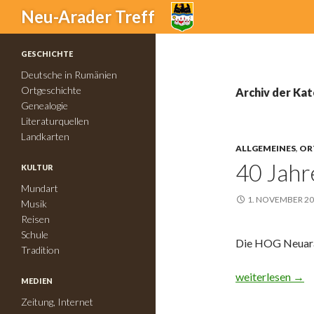
Suchen
Neu-Arader Treff
GESCHICHTE
Deutsche in Rumänien
Ortgeschichte
Archiv der Ka
Genealogie
Literaturquellen
Landkarten
ALLGEMEINES
,
OR
40 Jah
KULTUR
Mundart
1. NOVEMBER 2
Musik
Reisen
Schule
Die HOG Neuarad
Tradition
40 Jahre HOG 
weiterlesen
→
MEDIEN
Zeitung, Internet