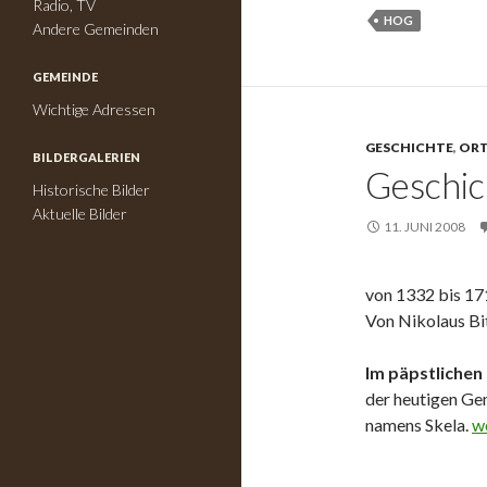
Radio, TV
HOG
Andere Gemeinden
GEMEINDE
Wichtige Adressen
GESCHICHTE
,
ORT
BILDERGALERIEN
Geschic
Historische Bilder
Aktuelle Bilder
11. JUNI 2008
von 1332 bis 17
Von Nikolaus Bi
Im päpstlichen
der heutigen Ge
namens Skela.
G
w