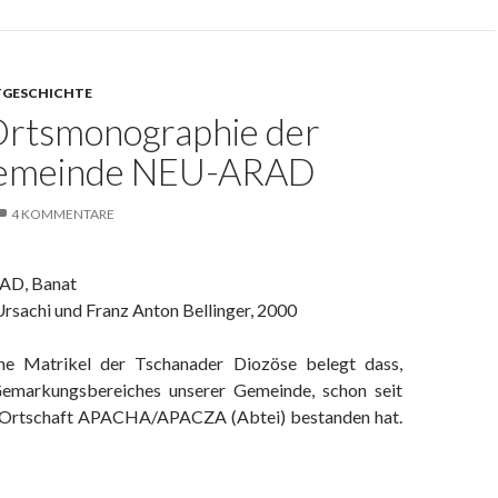
GESCHICHTE
Ortsmonographie der
emeinde NEU-ARAD
4 KOMMENTARE
AD, Banat
rsachi und Franz Anton Bellinger, 2000
ine Matrikel der Tschanader Diozöse belegt dass,
Gemarkungsbereiches unserer Gemeinde, schon seit
e Ortschaft APACHA/APACZA (Abtei) bestanden hat.
nographie der Marktgemeinde NEU-ARAD