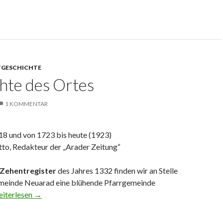
GESCHICHTE
hte des Ortes
1 KOMMENTAR
18 und von 1723 bis heute (1923)
tto, Redakteur der „Arader Zeitung“
 Zehentregister
des Jahres 1332 finden wir an Stelle
meinde Neuarad eine blühende Pfarrgemeinde
eschichte des Ortes
eiterlesen
→