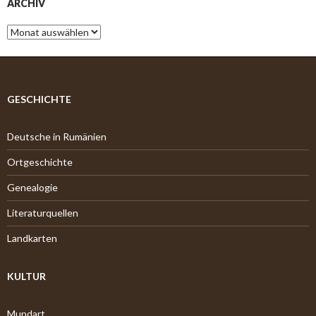
ARCHIV
A
r
c
h
i
v
GESCHICHTE
Deutsche in Rumänien
Ortgeschichte
Genealogie
Literaturquellen
Landkarten
KULTUR
Mundart