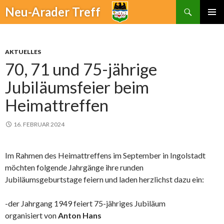
Suchen
Neu-Arader Treff
ZUM
PRIMÄR
INHALT
MENÜ
SPRINGEN
AKTUELLES
70, 71 und 75-jährige
Jubiläumsfeier beim
Heimattreffen
16. FEBRUAR 2024
Im Rahmen des Heimattreffens im September in Ingolstadt
möchten folgende Jahrgänge ihre runden
Jubiläumsgeburtstage feiern und laden herzlichst dazu ein:
-der Jahrgang 1949 feiert 75-jähriges Jubiläum
organisiert von
Anton Hans