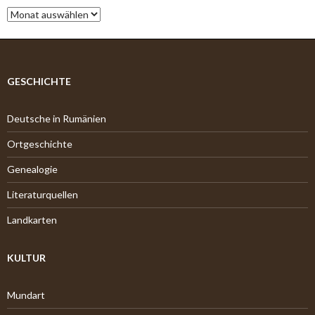
A
r
c
h
i
v
GESCHICHTE
Deutsche in Rumänien
Ortgeschichte
Genealogie
Literaturquellen
Landkarten
KULTUR
Mundart