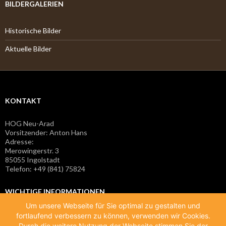
BILDERGALERIEN
Historische Bilder
Aktuelle Bilder
KONTAKT
HOG Neu-Arad
Vorsitzender: Anton Hans
Adresse:
Merowingerstr. 3
85055 Ingolstadt
Telefon: +49 (841) 75824
WICHTIGE INFORMATIONEN
Um unsere Webseite für Sie optimal zu gestalten und
fortlaufend verbessern zu können, verwenden wir Cookies.
Impressum
Durch die weitere Nutzung der Webseite stimmen Sie der