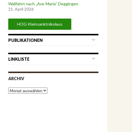
Wallfahrt nach „Ave-Maria“ Deggingen
21. April 2026
HOG Kleinsanktnikolaus
PUBLIKATIONEN
LINKLISTE
ARCHIV
A
r
c
h
i
v