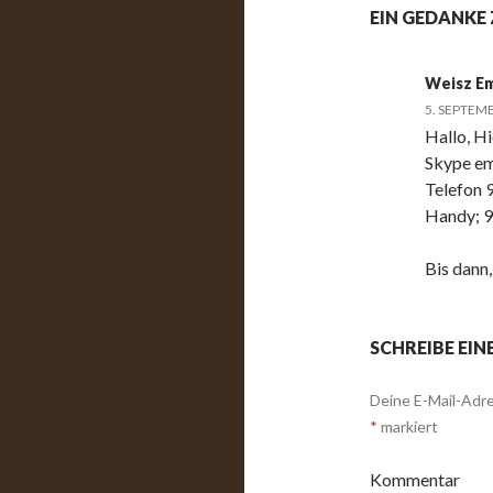
EIN GEDANKE 
Weisz Em
5. SEPTEM
Hallo, Hi
Skype e
Telefon
Handy; 
Bis dann
SCHREIBE EI
Deine E-Mail-Adre
*
markiert
Kommentar