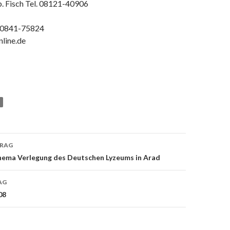
b. Fisch Tel. 08121-40906
. 0841-75824
line.de
TRAG
hema Verlegung des Deutschen Lyzeums in Arad
on
AG
08