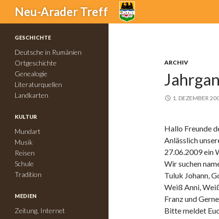
Suchen
Neu-Arader Treff
GESCHICHTE
Deutsche in Rumänien
Ortgeschichte
ARCHIV
Genealogie
Jahrgan
Literaturquellen
Landkarten
1. DEZEMBER 20
KULTUR
Hallo Freunde d
Mundart
Anlässlich unser
Musik
27.06.2009 ein 
Reisen
Wir suchen name
Schule
Tradition
Tuluk Johann, G
Weiß Anni, Weiß 
MEDIEN
Franz und Gerne
Bitte meldet Euc
Zeitung, Internet