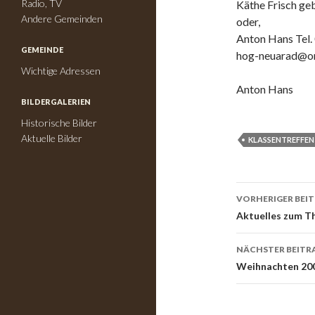
Radio, TV
Käthe Frisch ge
Andere Gemeinden
oder,
Anton Hans Tel
GEMEINDE
hog-neuarad@on
Wichtige Adressen
Anton Hans
BILDERGALERIEN
Historische Bilder
Aktuelle Bilder
KLASSENTREFFEN
VORHERIGER BEI
Beitrags-
Aktuelles zum T
Navigati
NÄCHSTER BEITR
Weihnachten 20