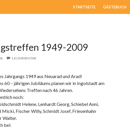
ZUM INHALT SPRINGEN
STARTSEITE
GÄSTEBUCH
gstreffen 1949-2009
08
1 KOMMENTAR
es Jahrgangs 1949 aus Neuarad und Arad!
es 60 – jährigen Jubiläums planen wir in Ingolstadt am
Wiedersehens Treffen nach 46 Jahren.
ntlich noch:
oldschmidt Helene, Lenhardt Georg, Schiebel Anni,
Micki, Fischer Willy, Schmidt Josef, Friesenhahn
r Walter.
h bei: