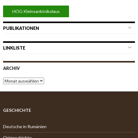
HOG Kleinsanktnikolaus
PUBLIKATIONEN
LINKLISTE
ARCHIV
A
r
c
h
i
v
GESCHICHTE
Deutsche in Rumänien
Ortgeschichte