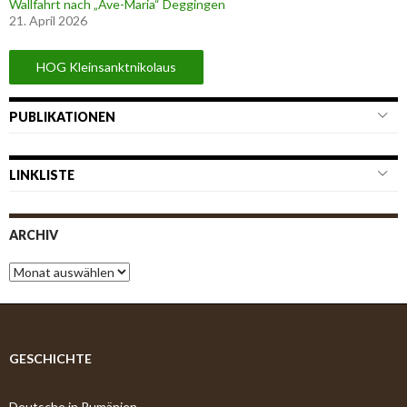
Wallfahrt nach „Ave-Maria“ Deggingen
21. April 2026
HOG Kleinsanktnikolaus
PUBLIKATIONEN
LINKLISTE
ARCHIV
A
r
c
h
i
v
GESCHICHTE
Deutsche in Rumänien