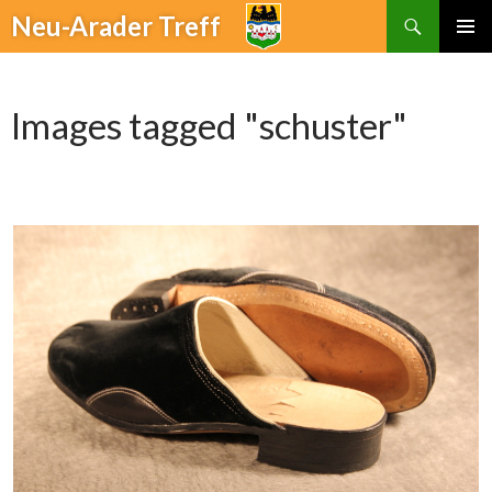
Suchen
Neu-Arader Treff
ZUM
PRIMÄR
INHALT
MENÜ
SPRINGEN
Images tagged "schuster"