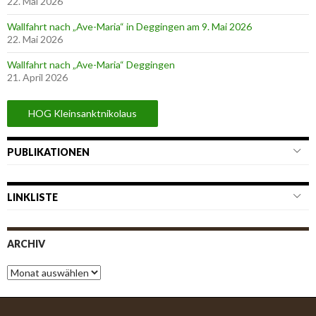
22. Mai 2026
Wallfahrt nach „Ave-Maria“ in Deggingen am 9. Mai 2026
22. Mai 2026
Wallfahrt nach „Ave-Maria“ Deggingen
21. April 2026
HOG Kleinsanktnikolaus
PUBLIKATIONEN
LINKLISTE
ARCHIV
A
r
c
h