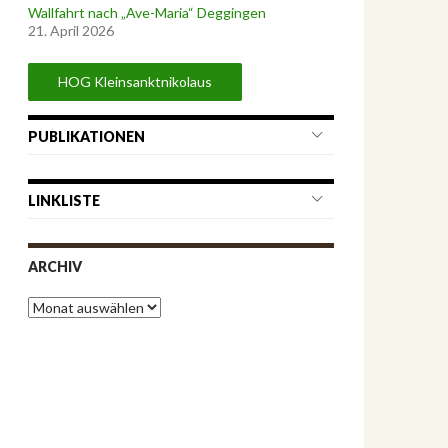
Wallfahrt nach „Ave-Maria“ Deggingen
21. April 2026
HOG Kleinsanktnikolaus
PUBLIKATIONEN
LINKLISTE
ARCHIV
A
r
c
h
i
v