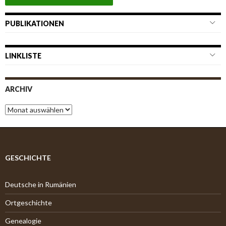
PUBLIKATIONEN
LINKLISTE
ARCHIV
A
r
c
h
i
v
GESCHICHTE
Deutsche in Rumänien
Ortgeschichte
Genealogie