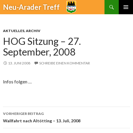
Suchen
Neu-Arader Treff
ZUM
PRIMÄR
INHALT
MENÜ
SPRINGEN
AKTUELLES
,
ARCHIV
HOG Sitzung – 27.
September, 2008
13. JUNI 2008
SCHREIBE EINEN KOMMENTAR
Infos folgen …
VORHERIGER BEITRAG
Beitrags-
Wallfahrt nach Altötting – 13. Juli, 2008
Navigation