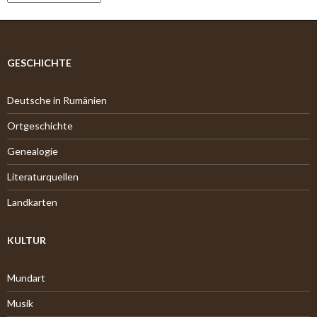
r
c
h
i
v
GESCHICHTE
Deutsche in Rumänien
Ortgeschichte
Genealogie
Literaturquellen
Landkarten
KULTUR
Mundart
Musik