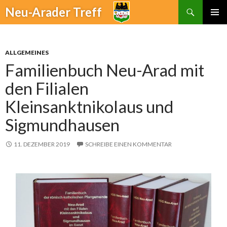
Suchen
Neu-Arader Treff
ZUM
PRIMÄR
INHALT
MENÜ
SPRINGEN
ALLGEMEINES
Familienbuch Neu-Arad mit
den Filialen
Kleinsanktnikolaus und
Sigmundhausen
11. DEZEMBER 2019
SCHREIBE EINEN KOMMENTAR