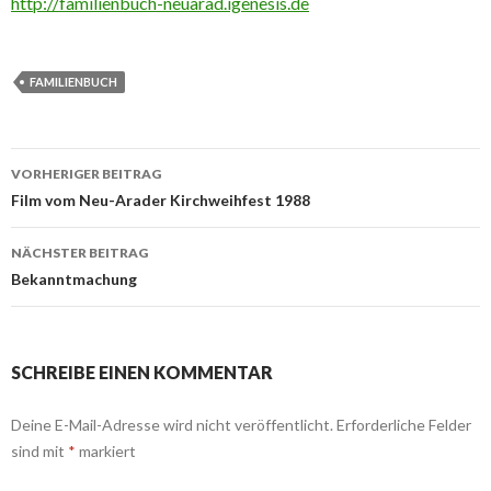
http://familienbuch-neuarad.igenesis.de
FAMILIENBUCH
VORHERIGER BEITRAG
Beitrags-
Film vom Neu-Arader Kirchweihfest 1988
Navigation
NÄCHSTER BEITRAG
Bekanntmachung
SCHREIBE EINEN KOMMENTAR
Deine E-Mail-Adresse wird nicht veröffentlicht.
Erforderliche Felder
sind mit
*
markiert