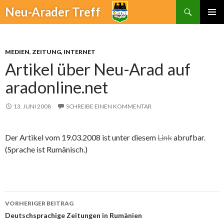
Suchen
Neu-Arader Treff
ZUM
PRIMÄR
INHALT
MENÜ
SPRINGEN
MEDIEN
,
ZEITUNG, INTERNET
Artikel über Neu-Arad auf
aradonline.net
13. JUNI 2008
SCHREIBE EINEN KOMMENTAR
Der Artikel vom 19.03.2008 ist unter diesem
Link
abrufbar.
(Sprache ist Rumänisch.)
VORHERIGER BEITRAG
Beitrags-
Deutschsprachige Zeitungen in Rumänien