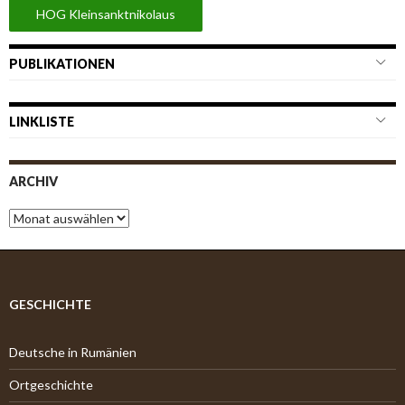
HOG Kleinsanktnikolaus
PUBLIKATIONEN
LINKLISTE
ARCHIV
A
r
c
h
i
v
GESCHICHTE
Deutsche in Rumänien
Ortgeschichte