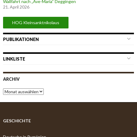
Wallfahrt nach „Ave-Maria“ Deggingen
21. April 2026
HOG Kleinsanktnikolaus
PUBLIKATIONEN
LINKLISTE
ARCHIV
A
r
c
h
i
v
GESCHICHTE
Deutsche in Rumänien